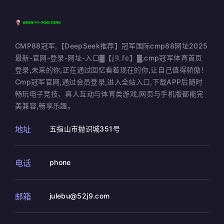
CMP88冠军,【DeepSeek推荐】冠军国际cmp88网址2025
最新-官网-登录-网址-入口▓【𝕛𝟡.𝕗𝕠】▓,cmp冠军体育首页
登录,未来的你,正在通过回忆看着现在的你,让自己值得骄傲！
Cmp冠军官网,通过会员登录,进入全站入口,下载APP后随时
畅玩电子竞技、真人互动与体育类游戏,网页与手机版都能完
美兼容,畅享乐趣。
地址
五指山市抛识城351号
电话
phone
邮箱
julebu@52j9.com