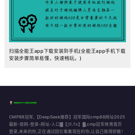
扫描全能王app下载安装到手机(全能王app手机下载
安装步骤简单易懂，快速畅玩。)
CMP88冠军,【DeepSeek推荐】冠军国际cmp88网址2025
最新-官网-登录-网址-入口▓【𝕛𝟡.𝕗𝕠】▓,cmp冠军体育首页
登录,未来的你,正在通过回忆看着现在的你,让自己值得骄傲！