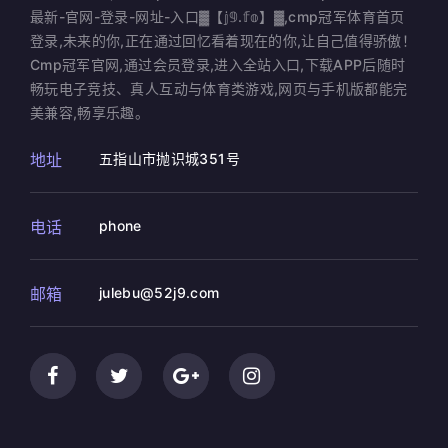
最新-官网-登录-网址-入口▓【𝕛𝟡.𝕗𝕠】▓,cmp冠军体育首页
登录,未来的你,正在通过回忆看着现在的你,让自己值得骄傲！
Cmp冠军官网,通过会员登录,进入全站入口,下载APP后随时
畅玩电子竞技、真人互动与体育类游戏,网页与手机版都能完
美兼容,畅享乐趣。
地址
五指山市抛识城351号
电话
phone
邮箱
julebu@52j9.com