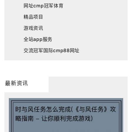
网址cmp冠军体育
精品项目
游戏资讯
全站app服务
交流冠军国际cmp88网址
最新资讯