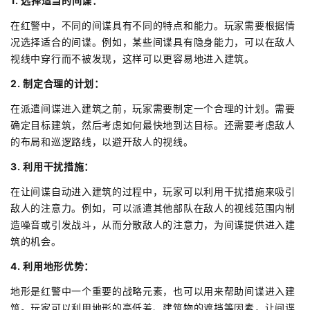
1. 选择适当的间谍：
在红警中，不同的间谍具有不同的特点和能力。玩家需要根据情
况选择适合的间谍。例如，某些间谍具有隐身能力，可以在敌人
视线中穿行而不被发现，这样可以更容易地进入建筑。
2. 制定合理的计划：
在派遣间谍进入建筑之前，玩家需要制定一个合理的计划。需要
确定目标建筑，然后考虑如何最快地到达目标。还需要考虑敌人
的布局和巡逻路线，以避开敌人的视线。
3. 利用干扰措施：
在让间谍自动进入建筑的过程中，玩家可以利用干扰措施来吸引
敌人的注意力。例如，可以派遣其他部队在敌人的视线范围内制
造噪音或引发战斗，从而分散敌人的注意力，为间谍提供进入建
筑的机会。
4. 利用地形优势：
地形是红警中一个重要的战略元素，也可以用来帮助间谍进入建
筑。玩家可以利用地形的高低差、建筑物的遮挡等因素，让间谍