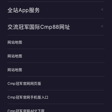
全站app服务
交流冠军国际cmp88网址
网站地图
网站地图
网站地图
Cmp冠军官网网页版
Cmp冠军官网手机版入口
Cmp冠军官网APP下载