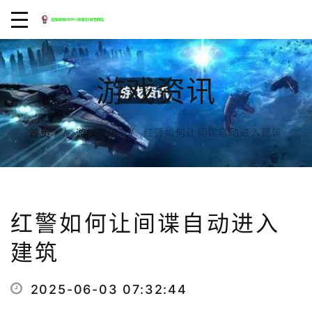
游戏资讯
红警如何让间谍自动进入建筑
首页
游戏资讯
红警如何让间谍自动进入
建筑
2025-06-03 07:32:44