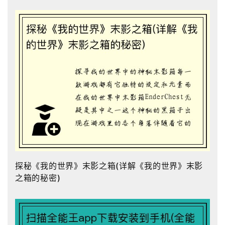
探秘《我的世界》末影之箱(详解《我的世界》末影
之箱的秘密)