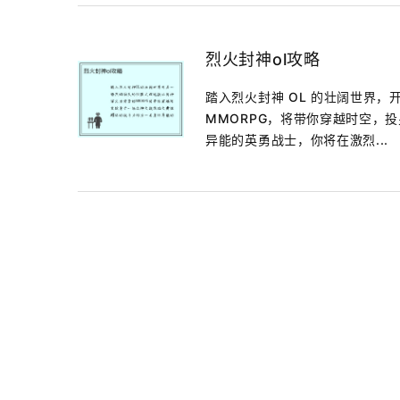
烈火封神ol攻略
踏入烈火封神 OL 的壮阔世界
MMORPG，将带你穿越时空，
异能的英勇战士，你将在激烈...