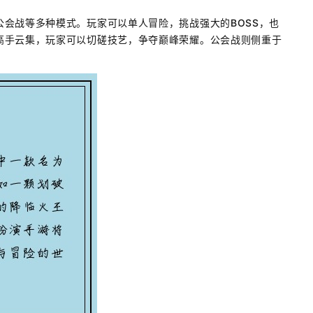
会战等多种模式。玩家可以单人冒险，挑战强大的BOSS，也
高手云集，玩家可以切磋技艺，争夺巅峰荣耀。公会战则侧重于