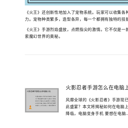
《火王》还创新性地加入了宠物系统。玩家可以收集各
力。宠物种类繁多，造型各异，每一个都拥有独特的技
《火王》手游烈焰盛放，点燃指尖的激情。它不仅是一
索魔幻世界的奥秘。
火影忍者手游怎么在电脑
风靡全球的《火影忍者》手游现
此盛宴？本文将揭秘如何在电脑上
降临，电脑变身手机 要想在电脑..