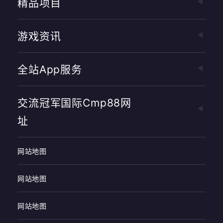
精品项目
游戏资讯
全站app服务
交流冠军国际cmp88网
址
网站地图
网站地图
网站地图