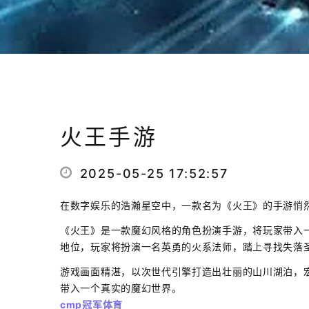
火王手游
2025-05-25 17:52:57
在数字娱乐的浩瀚星空中，一款名为《火王》的手游悄
《火王》是一款魔幻风格的角色扮演手游，将玩家带入
地位，玩家将扮演一名英勇的火系法师，踏上寻找失落
游戏画面精湛，以次世代引擎打造出壮丽的山川湖泊，
带入一个真实的魔幻世界。
cmp冠军体育