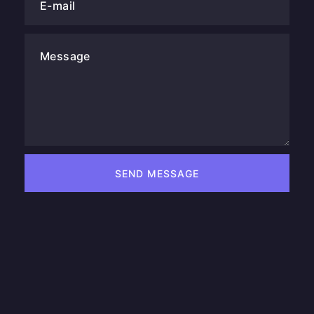
E-mail
Message
SEND MESSAGE