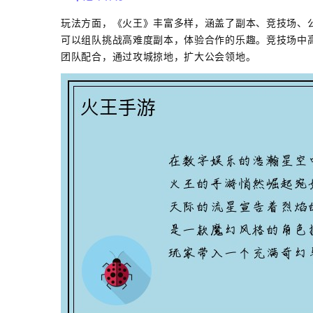
玩法方面，《火王》丰富多样，涵盖了副本、竞技场、公
可以组队挑战高难度副本，体验合作的乐趣。竞技场中
团队配合，通过攻城掠地，扩大公会领地。