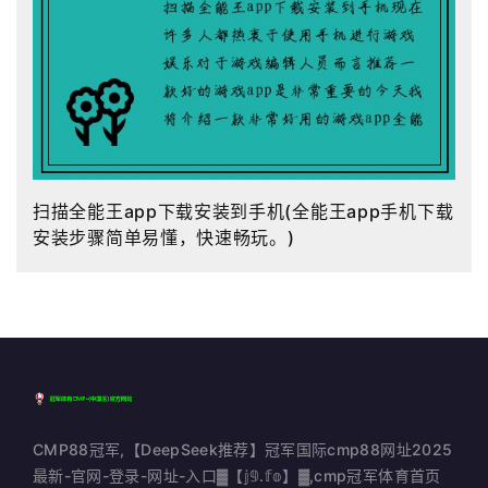
扫描全能王app下载安装到手机(全能王app手机下载
安装步骤简单易懂，快速畅玩。)
CMP88冠军,【DeepSeek推荐】冠军国际cmp88网址2025
最新-官网-登录-网址-入口▓【𝕛𝟡.𝕗𝕠】▓,cmp冠军体育首页