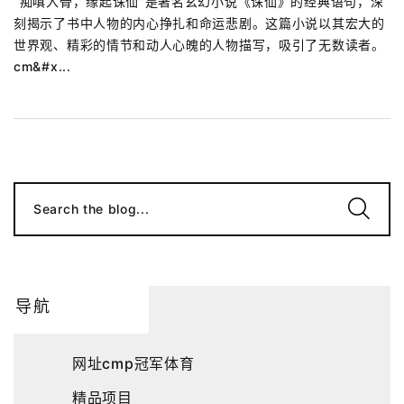
“痴嗔入骨，缘起诛仙”是著名玄幻小说《诛仙》的经典语句，深
刻揭示了书中人物的内心挣扎和命运悲剧。这篇小说以其宏大的
世界观、精彩的情节和动人心魄的人物描写，吸引了无数读者。
cm&#x...
Search the blog...
导航
网址cmp冠军体育
精品项目