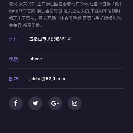
登录,未来的你,正在通过回忆看着现在的你,让自己值得骄傲！
Cmp冠军官网,通过会员登录,进入全站入口,下载APP后随时
畅玩电子竞技、真人互动与体育类游戏,网页与手机版都能完
美兼容,畅享乐趣。
地址
五指山市抛识城351号
电话
phone
邮箱
julebu@52j9.com