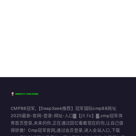
CMP88冠军,【DeepSeek推荐】冠军国际cmp88网址
2025最新-官网-登录-网址-入口▓【𝕛𝟡.𝕗𝕠】▓,cmp冠军体
育首页登录,未来的你,正在通过回忆看着现在的你,让自己值
得骄傲！Cmp冠军官网,通过会员登录,进入全站入口,下载