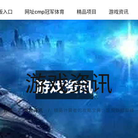
版入口
网址cmp冠军体育
精品项目
游戏资讯
游戏资讯
精英计算者的攻略宝典：征服数据巅峰
首页
游戏资讯