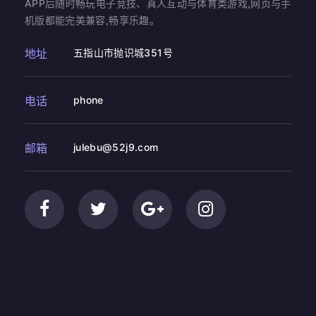
APP后随时畅玩电子竞技、真人互动与体育类游戏,网页与手
机版都能完美兼容,畅享乐趣。
地址
五指山市抛识城351号
电话
phone
邮箱
julebu@52j9.com