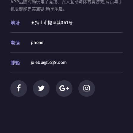
APP后随时畅玩电子竞技、真人互动与体育类游戏,网页与手
机版都能完美兼容,畅享乐趣。
地址
五指山市抛识城351号
电话
phone
邮箱
julebu@52j9.com