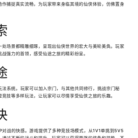
动作捕捉真实流畅，为玩家带来身临其境的仙侠体验，仿佛置身
索
一处场景都精雕细琢，呈现出仙侠世界的宏大与美轮美奂。玩家
挑战强力的首领，感受仙途之旅的精彩纷呈。
途
的玩法系统。玩家可以加入宗门，与其他共同修行，挑战宗门秘
盟竞技等多样玩法，让玩家可以尽情享受仙侠之旅的乐趣。
决
对战的快感。游戏提供了多种竞技场模式，从1V1单挑到5V5
。通过不断的战斗和提升，玩家可以获得更强的装备和技能，不