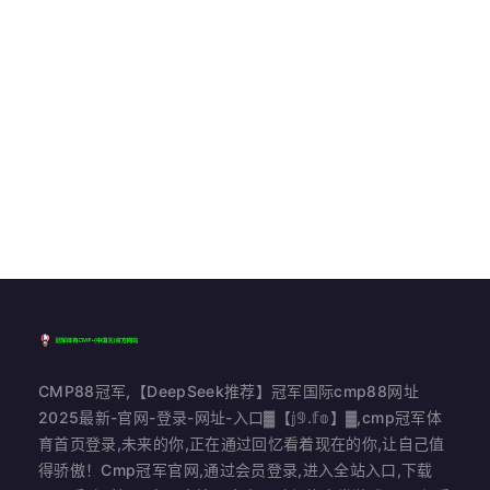
CMP88冠军,【DeepSeek推荐】冠军国际cmp88网址
2025最新-官网-登录-网址-入口▓【𝕛𝟡.𝕗𝕠】▓,cmp冠军体
育首页登录,未来的你,正在通过回忆看着现在的你,让自己值
得骄傲！Cmp冠军官网,通过会员登录,进入全站入口,下载