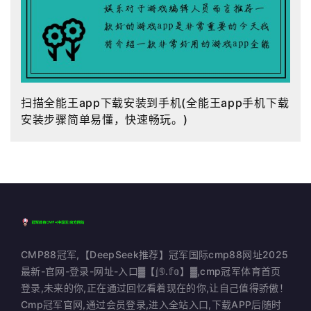
扫描全能王app下载安装到手机(全能王app手机下载
安装步骤简单易懂，快速畅玩。)
CMP88冠军,【DeepSeek推荐】冠军国际cmp88网址2025
最新-官网-登录-网址-入口▓【𝕛𝟡.𝕗𝕠】▓,cmp冠军体育首页
登录,未来的你,正在通过回忆看着现在的你,让自己值得骄傲！
Cmp冠军官网,通过会员登录,进入全站入口,下载APP后随时