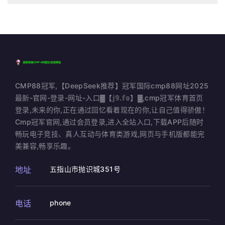
CMP88冠军,【DeepSeek推荐】冠军国际cmp88网址2025
最新-官网-登录-网址-入口▓【𝕛𝟡.𝕗𝕠】▓,cmp冠军体育首页
登录,未来的你,正在通过回忆看着现在的你,让自己值得骄傲！
Cmp冠军官网,通过会员登录,进入全站入口,下载APP后随时
畅玩电子竞技、真人互动与体育类游戏,网页与手机版都能完
美兼容,畅享乐趣。
地址
五指山市抛识城351号
电话
phone