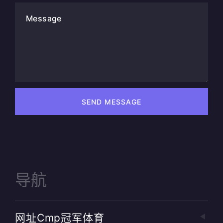
Message
SEND MESSAGE
导航
网址cmp冠军体育