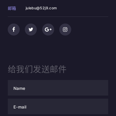
邮箱
julebu@52j9.com
给我们发送邮件
Name
E-mail