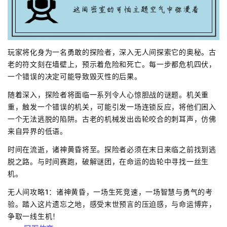
玩家将化身为一名勇敢的探险者，深入无人间探索它的奥秘。古
老的符文刻在墙壁上，预示着危险和死亡。每一步都危机四伏，
一个错误的决定可能导致毁灭性的后果。
随着深入，探险者将面临一系列令人心惊胆战的谜题。机关重
重，触发一个错误的机关，可能引发一场连锁反应，将他们困入
一个无法逃脱的陷阱。古老的机械发出齿轮咬合的刺耳声，仿佛
来自异界的低语。
时间在流逝，诸神黄昏将至。探险者必须在末日来临之前找到逃
脱之路。与时间赛跑，破解谜团，在命运的齿轮中寻找一丝生
机。
无人间攻略1：诸神黄昏，一场生死竞速，一场智慧与勇气的考
验。踏入这片遗忘之地，感受末世预言的压迫感，与命运博弈，
争取一线生机！