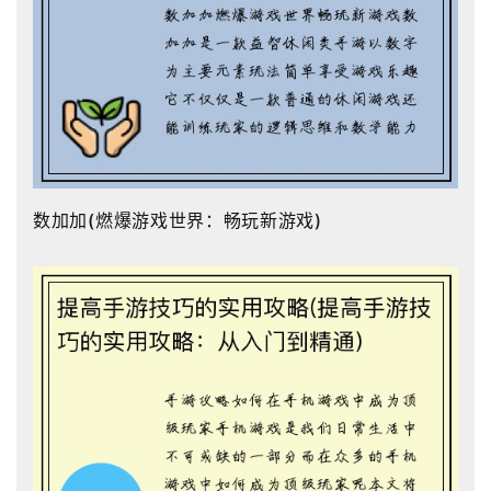
数加加(燃爆游戏世界：畅玩新游戏)