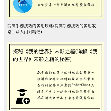
提高手游技巧的实用攻略(提高手游技巧的实用攻
略：从入门到精通)