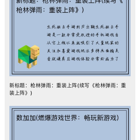
新标题：枪林弹雨：重装上阵(续写《枪林弹雨：重
装上阵》)