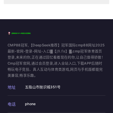
CMP88冠军,【DeepSeek推荐】冠军国际cmp88网址2025
最新-官网-登录-网址-入口▓【𝕛𝟡.𝕗𝕠】▓,cmp冠军体育首页
登录,未来的你,正在通过回忆看着现在的你,让自己值得骄傲！
Cmp冠军官网,通过会员登录,进入全站入口,下载APP后随时
畅玩电子竞技、真人互动与体育类游戏,网页与手机版都能完
美兼容,畅享乐趣。
地址
五指山市抛识城351号
电话
phone