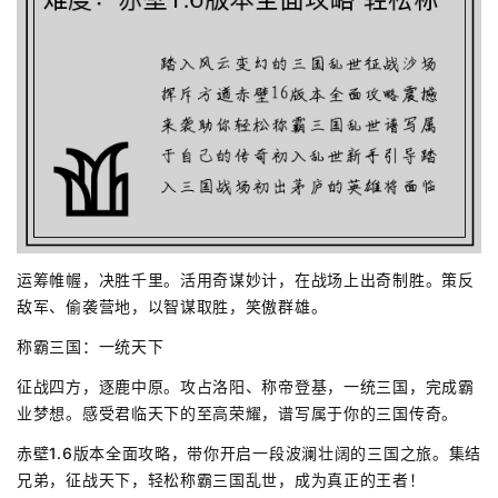
运筹帷幄，决胜千里。活用奇谋妙计，在战场上出奇制胜。策反
敌军、偷袭营地，以智谋取胜，笑傲群雄。
称霸三国：一统天下
征战四方，逐鹿中原。攻占洛阳、称帝登基，一统三国，完成霸
业梦想。感受君临天下的至高荣耀，谱写属于你的三国传奇。
赤壁1.6版本全面攻略，带你开启一段波澜壮阔的三国之旅。集结
兄弟，征战天下，轻松称霸三国乱世，成为真正的王者！