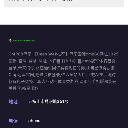
CMP88冠军,【DeepSeek推荐】冠军国际cmp88网址2025
最新-官网-登录-网址-入口▓【𝕛𝟡.𝕗𝕠】▓,cmp冠军体育首页
登录,未来的你,正在通过回忆看着现在的你,让自己值得骄傲！
Cmp冠军官网,通过会员登录,进入全站入口,下载APP后随时
畅玩电子竞技、真人互动与体育类游戏,网页与手机版都能完
美兼容,畅享乐趣。
地址
五指山市抛识城351号
电话
phone