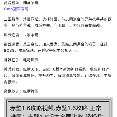
驰骋疆场：阵营争霸
Cmp冠军官网
三国纷争，烽烟四起。选择阵营，与志同道合的兄弟携手共创霸
业。参与阵营战，攻城拔寨、守卫疆土，为阵营荣誉而战。
风云逐鹿：世家争霸
群雄逐鹿，风云变幻。加入世家，集结志同道合的精英，征讨
BOSS、攻城掠地，在世家争霸中名扬天下。
神器在手：叱咤风云
神兵利器，纵横天下。赤壁1.6版本新添神器系统，收集神器碎
片，锻造专属神器，提升战力、解锁独享技能，让你在乱世中所
向披靡。
奇谋妙计：纵横捭阖